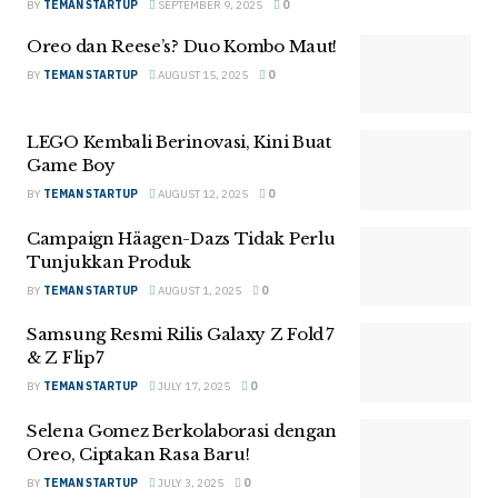
BY
TEMAN STARTUP
SEPTEMBER 9, 2025
0
Oreo dan Reese’s? Duo Kombo Maut!
BY
TEMAN STARTUP
AUGUST 15, 2025
0
LEGO Kembali Berinovasi, Kini Buat
Game Boy
BY
TEMAN STARTUP
AUGUST 12, 2025
0
Campaign Häagen-Dazs Tidak Perlu
Tunjukkan Produk
BY
TEMAN STARTUP
AUGUST 1, 2025
0
Samsung Resmi Rilis Galaxy Z Fold 7
& Z Flip 7
BY
TEMAN STARTUP
JULY 17, 2025
0
Selena Gomez Berkolaborasi dengan
Oreo, Ciptakan Rasa Baru!
BY
TEMAN STARTUP
JULY 3, 2025
0