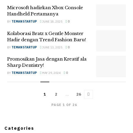
Microsoft hadirkan Xbox Console
Handheld Pertamanya
BY
TEMAN STARTUP
JUNE 18, 2025
0
Kolaborasi Bratz x Gentle Monster
Hadir dengan Trend Fashion Baru!
BY
TEMAN STARTUP
JUNE 13, 2025
0
Promosikan Jasa dengan Kreatif ala
Sharp Dentistry!
BY
TEMAN STARTUP
MAY 29, 2024
0
1
2
…
26
PAGE 1 OF 26
Categories