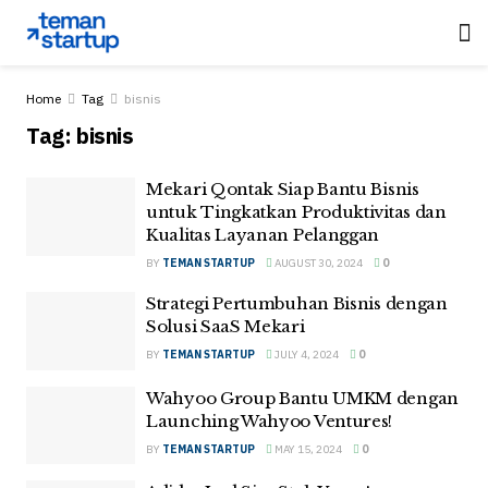
Home
Tag
bisnis
Tag:
bisnis
Mekari Qontak Siap Bantu Bisnis
untuk Tingkatkan Produktivitas dan
Kualitas Layanan Pelanggan
BY
TEMAN STARTUP
AUGUST 30, 2024
0
Strategi Pertumbuhan Bisnis dengan
Solusi SaaS Mekari
BY
TEMAN STARTUP
JULY 4, 2024
0
Wahyoo Group Bantu UMKM dengan
Launching Wahyoo Ventures!
BY
TEMAN STARTUP
MAY 15, 2024
0