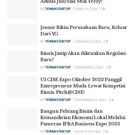
Adidas Jual Sisa Stok Yeezy!
BY
TEMAN STARTUP
APRIL 26, 2024
0
Jennie Bikin Perusahaan Baru, Keluar
Dari YG
BY
TEMAN STARTUP
JANUARY 5, 2024
0
Bisnis Jastip Akan dikenakan Regulasi
Baru?
BY
TEMAN STARTUP
NOVEMBER 3, 2023
0
UI CISE Expo Oktober 2023 Panggil
Entrepreneur Muda Lewat Kompetisi
Bisnis: Pitch@CISE!
BY
TEMAN STARTUP
SEPTEMBER 22, 2023
0
Bangun Peluang Bisnis dan
Kemandirian Ekonomi Lokal Melalui
Pameran IFRA Business Expo 2023
BY
TEMAN STARTUP
AUGUST 18, 2023
0