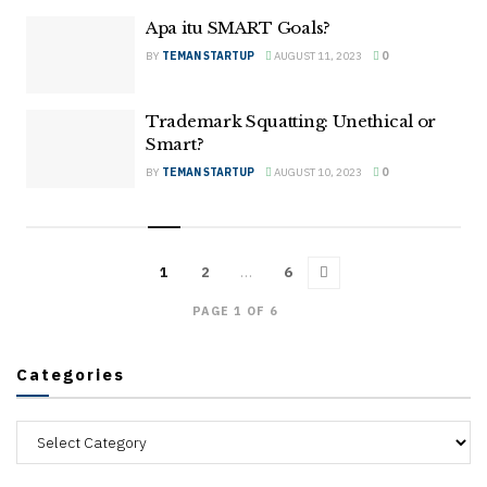
Apa itu SMART Goals?
BY
TEMAN STARTUP
AUGUST 11, 2023
0
Trademark Squatting: Unethical or
Smart?
BY
TEMAN STARTUP
AUGUST 10, 2023
0
1
2
…
6
PAGE 1 OF 6
Categories
Categories